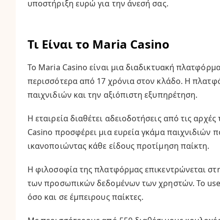
υποστήριξη ευρώ για την άνεσή σας.
Τι Είναι το Maria Casino
Το Maria Casino είναι μια διαδικτυακή πλατφόρμα
περισσότερα από 17 χρόνια στον κλάδο. Η πλατφ
παιχνιδιών και την αξιόπιστη εξυπηρέτηση.
Η εταιρεία διαθέτει αδειοδοτήσεις από τις αρχές 
Casino προσφέρει μια ευρεία γκάμα παιχνιδιών που
ικανοποιώντας κάθε είδους προτίμηση παίκτη.
Η φιλοσοφία της πλατφόρμας επικεντρώνεται στ
των προσωπικών δεδομένων των χρηστών. Το user
όσο και σε έμπειρους παίκτες.