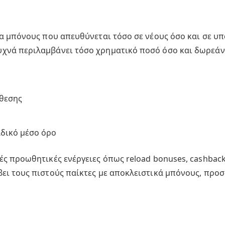
α μπόνους που απευθύνεται τόσο σε νέους όσο και σε υπ
χνά περιλαμβάνει τόσο χρηματικό ποσό όσο και δωρεάν 
άθεσης
αδικό μέσο όρο
ές προωθητικές ενέργειες όπως reload bonuses, cashbac
ει τους πιστούς παίκτες με αποκλειστικά μπόνους, προ