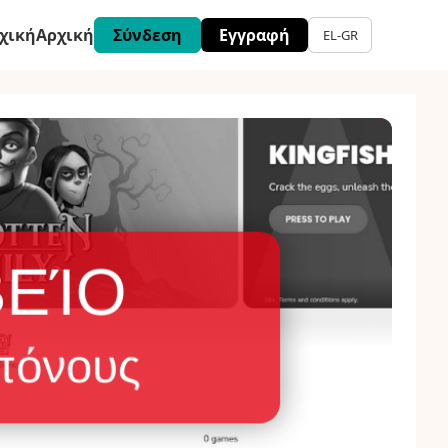
χική
Αρχική
Σύνδεση
Εγγραφή
EL-GR