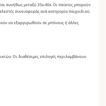
ται συνήθως μεταξύ 35x-40x. Οι παίκτες μπορούν
ντελεστές συνεισφοράς ανά κατηγορία παιχνιδιού.
ορούν να εξαργυρωθούν σε μπόνους ή άλλες
ικτών. Οι διαθέσιμες επιλογές περιλαμβάνουν