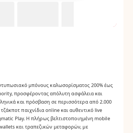
 εντυπωσιακό μπόνους καλωσορίσματος 200% έως
thority, προσφέροντας απόλυτη ασφάλεια και
λληνικά και πρόσβαση σε περισσότερα από 2.000
άκποτ παιχνίδια online και αυθεντικό live
gmatic Play. Η πλήρως βελτιστοποιημένη mobile
allets και τραπεζικών μεταφορών, με