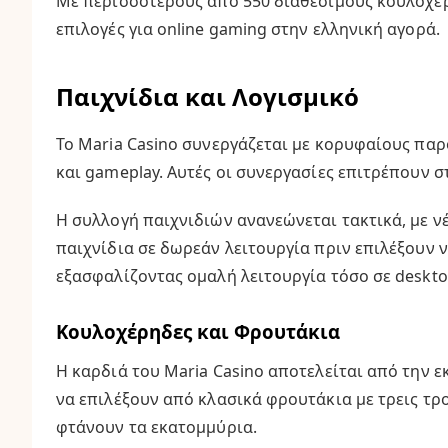
Με περισσότερους από 550 διαθέσιμους κουλοχέρη
επιλογές για online gaming στην ελληνική αγορά.
Παιχνίδια και Λογισμικό
Το Maria Casino συνεργάζεται με κορυφαίους παρ
και gameplay. Αυτές οι συνεργασίες επιτρέπουν 
Η συλλογή παιχνιδιών ανανεώνεται τακτικά, με ν
παιχνίδια σε δωρεάν λειτουργία πριν επιλέξουν ν
εξασφαλίζοντας ομαλή λειτουργία τόσο σε deskto
Κουλοχέρηδες και Φρουτάκια
Η καρδιά του Maria Casino αποτελείται από την
να επιλέξουν από κλασικά φρουτάκια με τρεις τρ
φτάνουν τα εκατομμύρια.