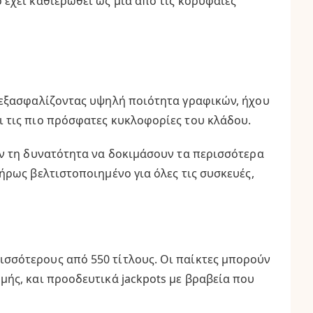
 έχει καθιερωθεί ως μια από τις κορυφαίες
, εξασφαλίζοντας υψηλή ποιότητα γραφικών, ήχου
ι τις πιο πρόσφατες κυκλοφορίες του κλάδου.
υν τη δυνατότητα να δοκιμάσουν τα περισσότερα
ήρως βελτιστοποιημένο για όλες τις συσκευές,
ισσότερους από 550 τίτλους. Οι παίκτες μπορούν
μής, και προοδευτικά jackpots με βραβεία που