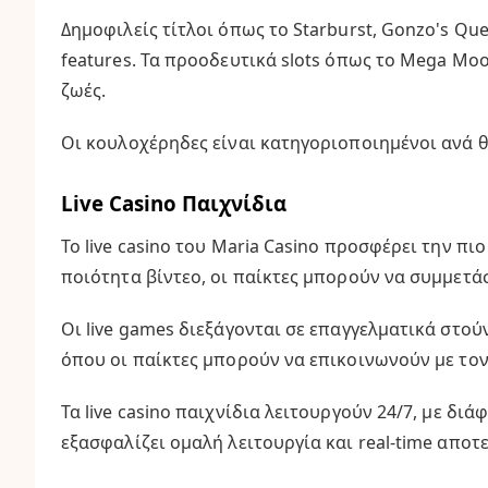
Δημοφιλείς τίτλοι όπως το Starburst, Gonzo's Q
features. Τα προοδευτικά slots όπως το Mega Moo
ζωές.
Οι κουλοχέρηδες είναι κατηγοριοποιημένοι ανά θ
Live Casino Παιχνίδια
Το live casino του Maria Casino προσφέρει την π
ποιότητα βίντεο, οι παίκτες μπορούν να συμμετάσ
Οι live games διεξάγονται σε επαγγελματικά στού
όπου οι παίκτες μπορούν να επικοινωνούν με τον
Τα live casino παιχνίδια λειτουργούν 24/7, με δι
εξασφαλίζει ομαλή λειτουργία και real-time αποτ